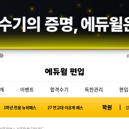
수기의 증명,
에듀윌
에듀윌 편입
개
이벤트
합격수기
독한관리
편입
학원
1학년 전용 뉴비패스
27 연고대 이공계 패스
기출문제 > 기출문제 다운로드