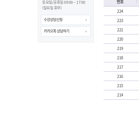
번호
토요일/공휴일 09:00 ~ 17:00
(일요일 휴무)
224
수강상담신청
223
221
카카오톡 상담하기
220
219
218
217
216
215
214