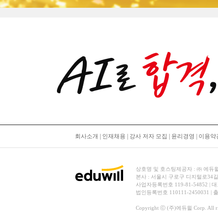
회사소개
|
인재채용
|
강사 저자 모집
|
윤리경영
|
이용약
상호명 및 호스팅제공자 : ㈜ 에듀윌 | 대
본사 : 서울시 구로구 디지털로34길
사업자등록번호 119-81-54852 | 
법인등록번호 110111-2450031 |
Copyright ⓒ (주)에듀윌 Corp. All rig