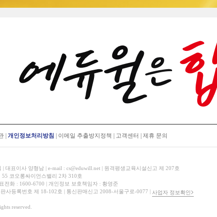
관
|
개인정보처리방침
|
이메일 추출방지정책
|
고객센터
|
제휴 문의
표이사 양형남 | e-mail : cs@eduwill.net | 원격평생교육시설신고 제 207호
 55 코오롱싸이언스밸리 2차 310호
대표전화 : 1600-6700 | 개인정보 보호책임자 : 황영준
 출판사등록번호 제 18-102호 | 통신판매신고 2008-서울구로-0077 |
사업자 정보확인
hts reserved.