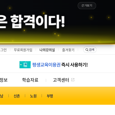
근거보기
은 합격이다!
로그인
무료회원가입
나의강의실
즐겨찾기
정보
학습자료
고객센터
강남
신촌
노원
부평