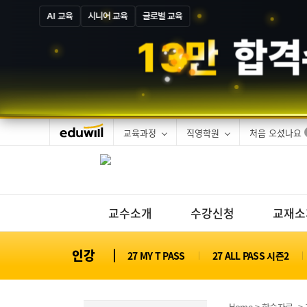
AI 교육
시니어 교육
글로벌 교육
1
3
만
합격
교육과정
직영학원
처음 오셨나요
교수소개
수강신청
교재소
인강
27 MY T PASS
27 ALL PASS 시즌2
Home
>
학습자료
> 