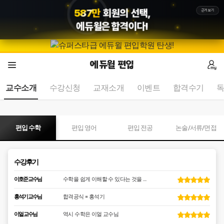
5
8
7
만
회원의 선택,
근거보기
에듀윌
은 합격이다!
이성환 교수님
수업 들으면서 도움 많이 받았습니다!
경주현 교수님
모의고사 해설강의 들었었는데
에듀윌 편입
이호준 교수님
수학을 쉽게 이해할 수 있다는 것을 알게 해주는 최고의 교수님!!
교수소개
수강신청
교재소개
이벤트
합격수기
2
/
0
홍석기 교수님
합격공식 = 홍석기
이얼 교수님
역시 수학은 이얼 교수님
서영주 교수님
역시 한양대 교수님 이시라 엄청 잘 가르킵니다. 꼼꼼합니다. 모르는거 있...
편입 수학
편입 영어
편입 전공
논술/서류/면접
이성환 교수님
수업 들으면서 도움 많이 받았습니다!
수강후기
경주현 교수님
모의고사 해설강의 들었었는데
이호준 교수님
수학을 쉽게 이해할 수 있다는 것을 알게 해주는 최고의 교수님!!
홍석기 교수님
합격공식 = 홍석기
이얼 교수님
역시 수학은 이얼 교수님