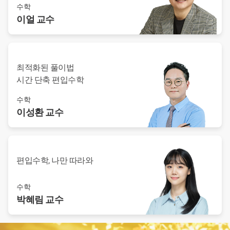
수학
이얼
교수
최적화된 풀이법
시간 단축 편입수학
수학
이성환
교수
편입수학, 나만 따라와
수학
박혜림
교수