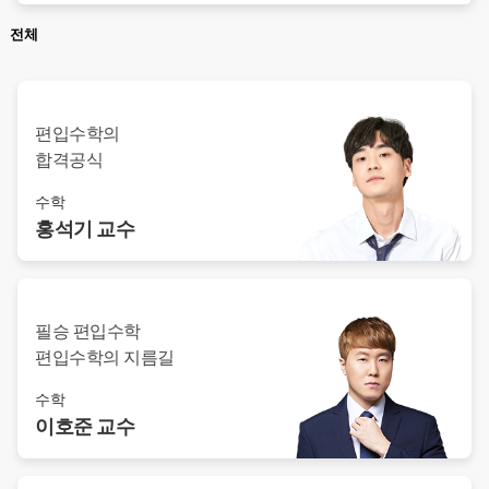
서영주 교수님
역시 한양대 교수님 이시라 엄청 잘 가르킵니다. 꼼꼼합니다. 모르는거 있...
전체
이성환 교수님
수업 들으면서 도움 많이 받았습니다!
경주현 교수님
모의고사 해설강의 들었었는데
편입수학의
이호준 교수님
수학을 쉽게 이해할 수 있다는 것을 알게 해주는 최고의 교수님!!
합격공식
수학
홍석기
교수
필승 편입수학
편입수학의 지름길
수학
이호준
교수