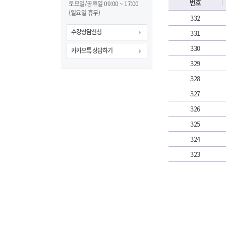
번호
토요일/공휴일 09:00 ~ 17:00
(일요일 휴무)
332
수강상담신청
331
330
카카오톡 상담하기
329
328
327
326
325
324
323