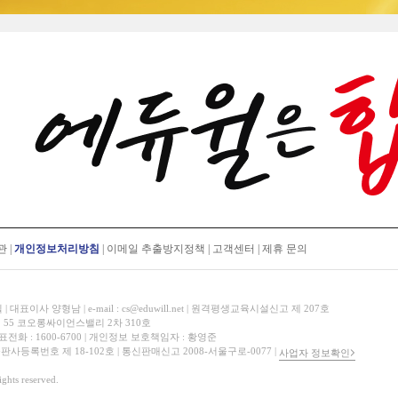
관
|
개인정보처리방침
|
이메일 추출방지정책
|
고객센터
|
제휴 문의
표이사 양형남 | e-mail : cs@eduwill.net | 원격평생교육시설신고 제 207호
 55 코오롱싸이언스밸리 2차 310호
대표전화 : 1600-6700 | 개인정보 보호책임자 : 황영준
 출판사등록번호 제 18-102호 | 통신판매신고 2008-서울구로-0077 |
사업자 정보확인
hts reserved.