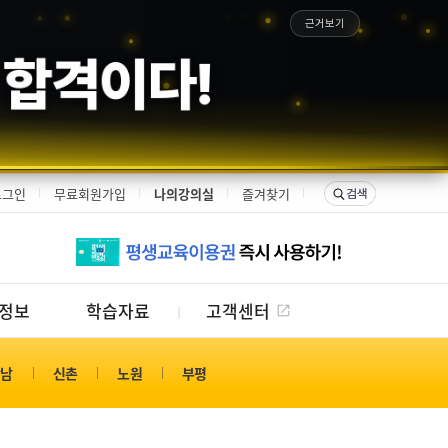
근거보기
은 합격이다!
로그인
무료회원가입
나의강의실
즐겨찾기
정보
학습자료
고객센터
강남
신촌
노원
부평