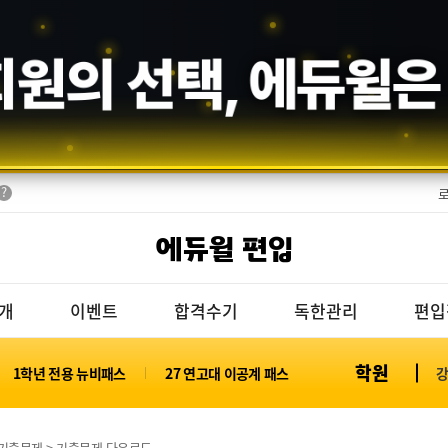
수기의 증명,
에듀윌
에듀윌 편입
개
이벤트
합격수기
독한관리
편입
학원
1학년 전용 뉴비패스
27 연고대 이공계 패스
기출문제 > 기출문제 다운로드