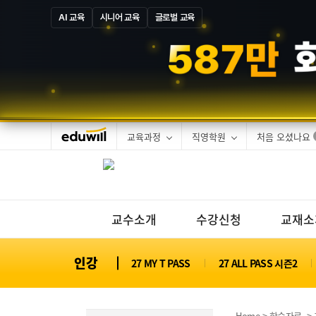
AI 교육
시니어 교육
글로벌 교육
6
6
만
합격
교육과정
직영학원
처음 오셨나요
교수소개
수강신청
교재소
인강
27 MY T PASS
27 ALL PASS 시즌2
Home
>
학습자료
> 