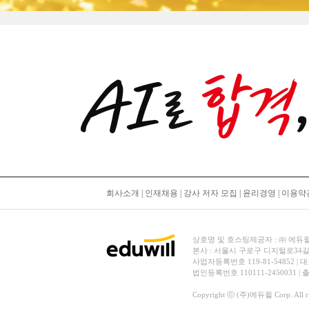
회사소개
|
인재채용
|
강사 저자 모집
|
윤리경영
|
이용약
상호명 및 호스팅제공자 : ㈜ 에듀윌 | 대
본사 : 서울시 구로구 디지털로34길
사업자등록번호 119-81-54852 | 
법인등록번호 110111-2450031 |
Copyright ⓒ (주)에듀윌 Corp. All rig