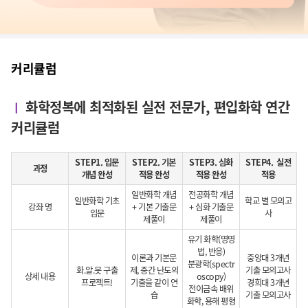
커리큘럼
화학정복에 최적화된 실전 전문가, 편입화학 연간
ㅣ
커리큘럼
STEP1. 입문
STEP2. 기본
STEP3. 심화
STEP4. 실전
과정
개념 완성
적용 완성
적용 완성
적용
일반화학 개념
전공화학 개념
일반화학 기초
학교 별 모의고
강좌 명
+ 기본 기출문
+ 심화 기출문
입문
사
제풀이
제풀이
유기 화학(명명
법, 반응)
이론과 기본문
중앙대 3개년
분광학(spectr
화.알.못 구출
제, 중간 난도의
기출 모의고사
상세 내용
oscopy)
프로젝트!
기출을 같이 연
경희대 3개년
전이금속 배위
습
기출 모의고사
화학, 용해 평형