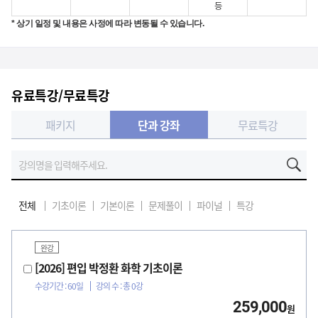
등
* 상기 일정 및 내용은 사정에 따라 변동될 수 있습니다.
유료특강/무료특강
패키지
단과 강좌
무료특강
전체
기초이론
기본이론
문제풀이
파이널
특강
완강
[2026] 편입 박정환 화학 기초이론
수강기간 : 60일
강의 수 : 총 0강
259,000
원