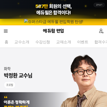
5
8
7
만
회원의 선택,
근거보기
에듀윌
은 합격이다!
에듀윌 편입
홈
교수소개
수강신청
교재소개
이벤트
합격수
화학
박정환 교수님
프로필
이론은 정확하게