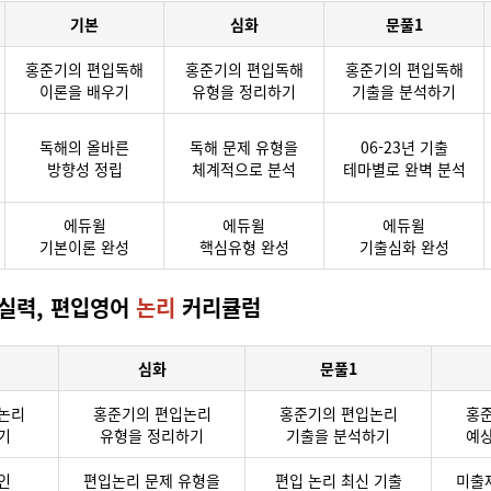
기본
심화
문풀1
홍준기의 편입독해
홍준기의 편입독해
홍준기의 편입독해
이론을 배우기
유형을 정리하기
기출을 분석하기
독해의 올바른
독해 문제 유형을
06-23년 기출
방향성 정립
체계적으로 분석
테마별로 완벽 분석
에듀윌
에듀윌
에듀윌
기본이론 완성
핵심유형 완성
기출심화 완성
 실력, 편입영어
논리
커리큘럼
심화
문풀1
논리
홍준기의 편입논리
홍준기의 편입논리
홍
기
유형을 정리하기
기출을 분석하기
예
인
편입논리 문제 유형을
편입 논리 최신 기출
미출