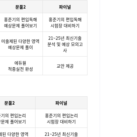
문풀2
파이널
홍준기의 편입독해
홍준기의 편입독해
예상문제 풀어보기
시험장 대비하기
21~25년 최신기출
미출제된 다양한 영역
분석 및 예상 모의고
예상문제 풀이
사
에듀윌
교안 제공
적중실전 완성
문풀2
파이널
준기의 편입논리
홍준기의 편입논리
상문제 풀어보기
시험장 대비하기
제된 다양한 영역
21~25년 최신기출