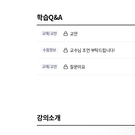
학습Q&A
교안
교재/교안
교수님 조언 부탁드립니다!
수험정보
질문이요
교재/교안
강의소개