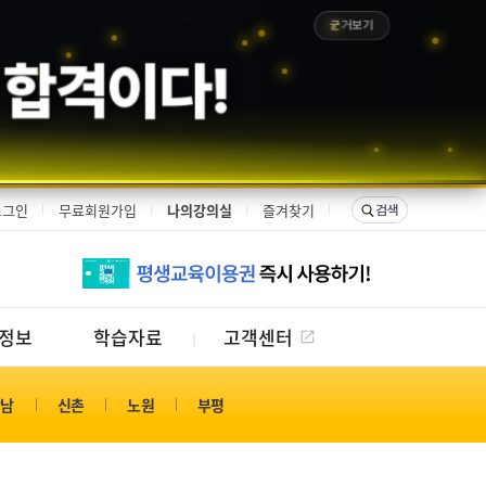
근거보기
 합격이다!
로그인
무료회원가입
나의강의실
즐겨찾기
정보
학습자료
고객센터
강남
신촌
노원
부평