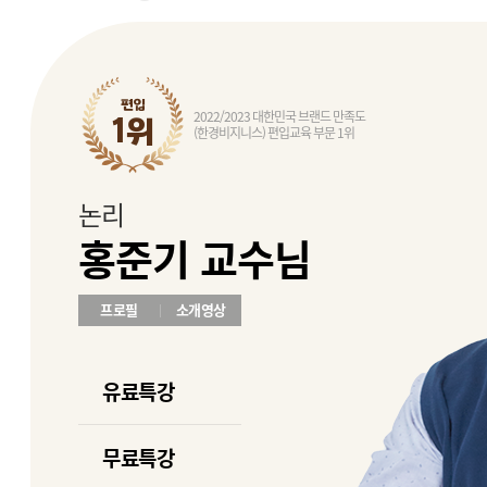
편입
2022/2023 대한민국 브랜드 만족도
1위
(한경비지니스) 편입교육 부문 1위
논리
홍준기 교수님
프로필
소개영상
유료특강
무료특강