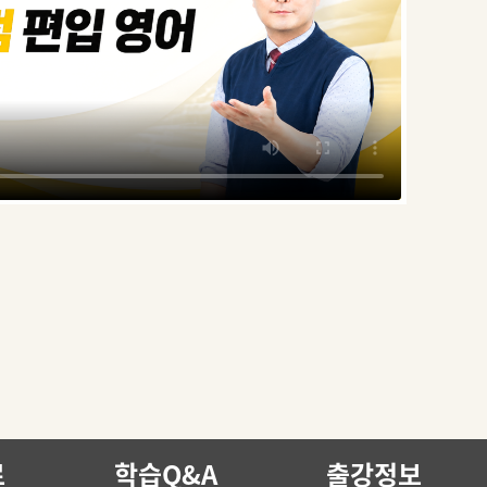
료
학습Q&A
출강정보