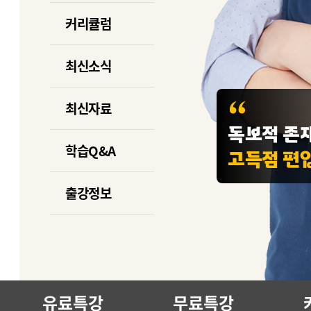
커리큘럼
최신소식
최신자료
독보적 존
학습Q&A
고득점 편
출강정보
유료특강
무료특강