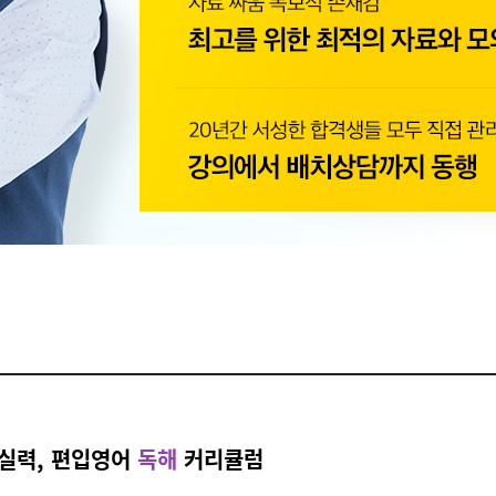
 실력, 편입영어
독해
커리큘럼