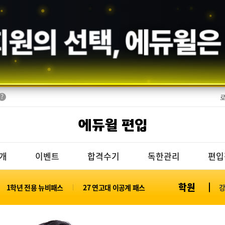
회원의 선택,
에듀윌
은
에듀윌 편입
개
이벤트
합격수기
독한관리
편입
학원
1학년 전용 뉴비패스
27 연고대 이공계 패스