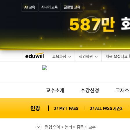
AI 교육
시니어 교육
글로벌 교육
5
8
7
만
교육과정
직영학원
처음 오셨나요
교수소개
수강신청
교재소
인강
27 MY T PASS
27 ALL PASS 시즌2
편입 영어
논리
홍준기 교수