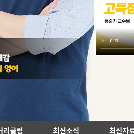
재감
입 영어
커리큘럼
최신소식
최신자