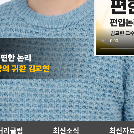
! 편한 논리
왕의 귀환 김교현
커리큘럼
최신소식
최신자