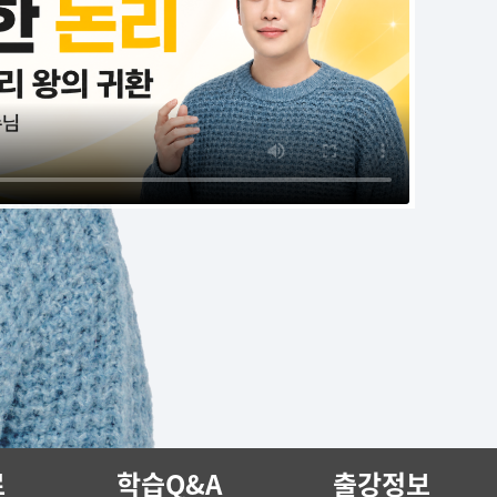
료
학습Q&A
출강정보