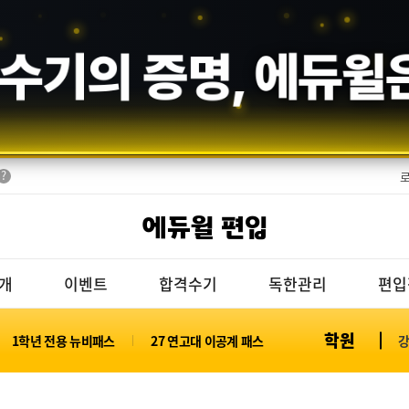
에듀윌
은
회원의 선택,
에듀윌 편입
개
이벤트
합격수기
독한관리
편입
학원
1학년 전용 뉴비패스
27 연고대 이공계 패스