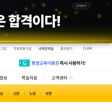
근거보기
 합격이다!
로그인
무료회원가입
나의강의실
즐겨찾기
정보
학습자료
고객센터
강남
신촌
노원
부평