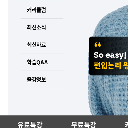
커리큘럼
최신소식
최신자료
So easy
학습Q&A
편입논리 
출강정보
유료특강
무료특강