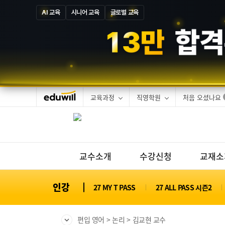
AI 교육
시니어 교육
글로벌 교육
4
4
3
만
교육과정
직영학원
처음 오셨나요
교수소개
수강신청
교재소
인강
27 MY T PASS
27 ALL PASS 시즌2
편입 영어
논리
김교현 교수